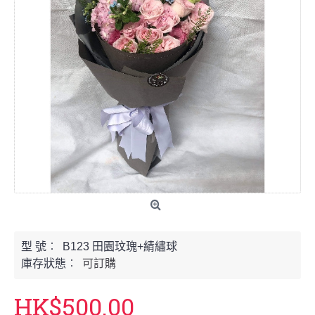
型 號︰
B123 田園玟瑰+綪繡球
庫存狀態︰
可訂購
HK$500.00